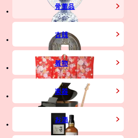
骨董品
NO
&
STATE
古銭
着物
楽器
&
お酒