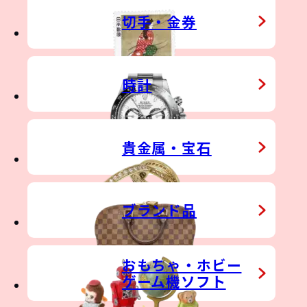
TIQUE
HER TOY
切手・金券
時計
貴金属・宝石
&
ブランド品
おもちゃ・ホビー
ゲーム機ソフト