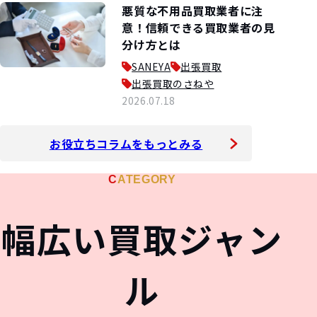
悪質な不用品買取業者に注
意！信頼できる買取業者の見
分け方とは
SANEYA
出張買取
出張買取のさねや
2026.07.18
お役立ちコラムをもっとみる
LIQUOR
STA
&
WATCH
JEW
CATEGORY
&
UE
TOY
幅広い買取ジャン
ル
&