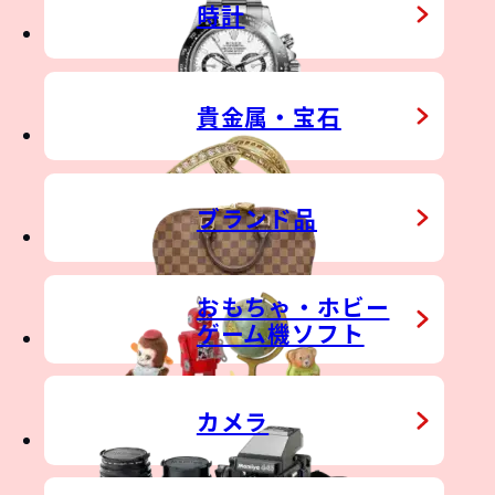
TDOOR GEAR
時計
貴金属・宝石
ブランド品
IN
おもちゃ・ホビー
ゲーム機ソフト
カメラ
&