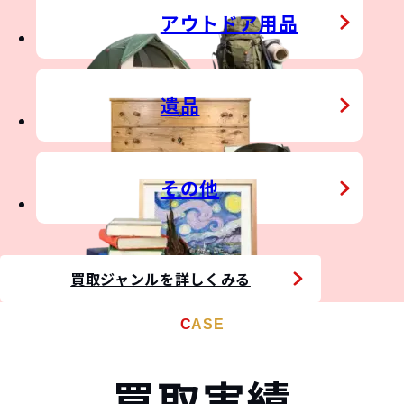
STATE
アウトドア用品
NO
遺品
その他
&
THER
買取ジャンルを詳しくみる
CASE
買取実績