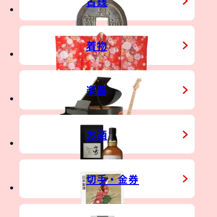
TIQUE
古銭
HER TOY
着物
楽器
お酒
切手・金券
&