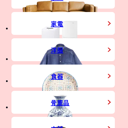
家電
NO
&
洋服
STATE
食器
骨董品
&