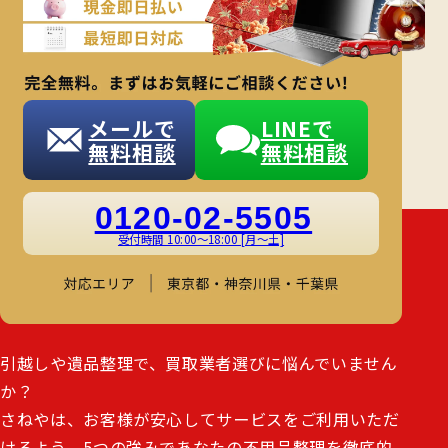
メールで
LINEで
無料相談
無料相談
0120-02-5505
さねやの強み
受付時間 10:00～18:00 [月～土]
と
お客様
選ばれる理由
に
引越しや遺品整理で、買取業者選びに悩んでいません
か？
さねやは、お客様が安心してサービスをご利用いただ
けるよう、5つの強みであなたの不用品整理を徹底的