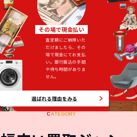
その場で現金払い
査定額にご納得いた
だけましたら、その
場で現金にてお支払
い。銀行振込の手間
や待ち時間がありま
せん。
選ばれる理由をみる
LIQUOR
STA
&
WATCH
JEW
CATEGORY
&