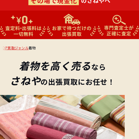
TOP
買取ジャンル
着物
着物を
高く売る
なら
さねや
の出張買取にお任せ！