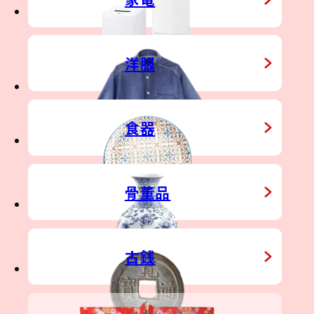
TDOOR GEAR
IN
洋服
食器
骨董品
NO
&
STATE
古銭