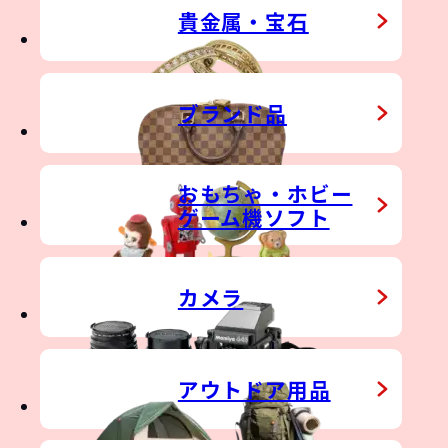
貴金属・宝石
&
TDOOR GEAR
ブランド品
おもちゃ・ホビー
ゲーム機ソフト
カメラ
アウトドア用品