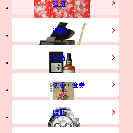
着物
楽器
TIQUE
&
HER TOY
お酒
切手・金券
時計