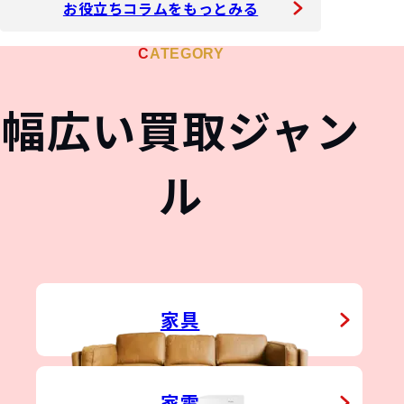
お役立ちコラムをもっとみる
LIQUOR
STA
&
WATCH
JEW
CATEGORY
&
UE
TOY
幅広い買取ジャン
ル
&
家具
家電