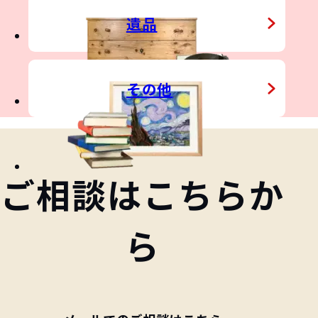
IN
遺品
その他
&
STATE
CONTACT
NO
ご相談はこちらか
ら
&