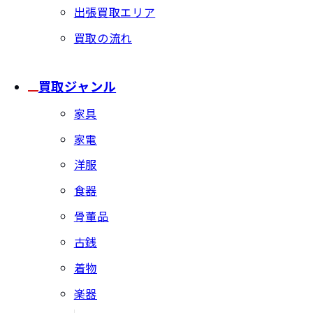
出張買取エリア
買取の流れ
買取ジャンル
家具
家電
洋服
食器
骨董品
古銭
着物
楽器