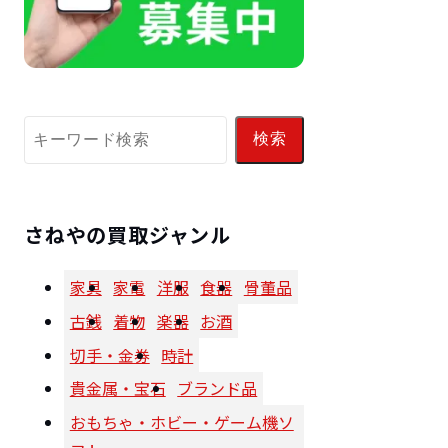
検索
さねやの買取ジャンル
家具
家電
洋服
食器
骨董品
古銭
着物
楽器
お酒
切手・金券
時計
貴金属・宝石
ブランド品
おもちゃ・ホビー・ゲーム機ソ