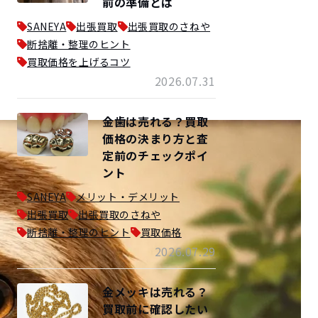
前の準備とは
SANEYA
出張買取
出張買取のさねや
断捨離・整理のヒント
買取価格を上げるコツ
2026.07.31
金歯は売れる？買取
価格の決まり方と査
定前のチェックポイ
ント
SANEYA
メリット・デメリット
出張買取
出張買取のさねや
断捨離・整理のヒント
買取価格
2026.07.29
金メッキは売れる？
買取前に確認したい