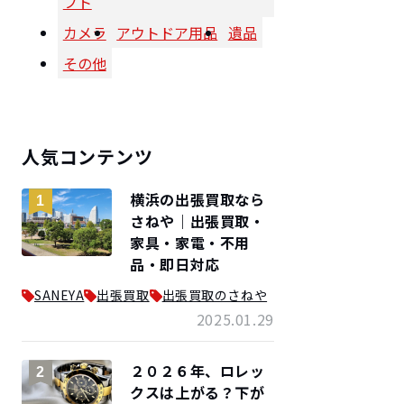
フト
カメラ
アウトドア用品
遺品
その他
人気コンテンツ
横浜の出張買取なら
1
さねや｜出張買取・
家具・家電・不用
品・即日対応
SANEYA
出張買取
出張買取のさねや
2025.01.29
２０２６年、ロレッ
2
クスは上がる？下が