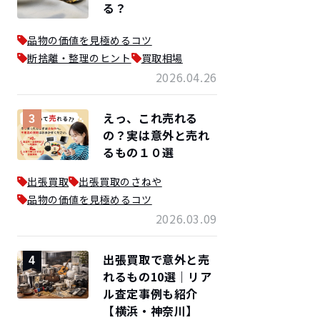
る？
品物の価値を見極めるコツ
断捨離・整理のヒント
買取相場
2026.04.26
えっ、これ売れる
3
の？実は意外と売れ
るもの１０選
出張買取
出張買取のさねや
品物の価値を見極めるコツ
2026.03.09
出張買取で意外と売
4
れるもの10選｜リア
ル査定事例も紹介
【横浜・神奈川】