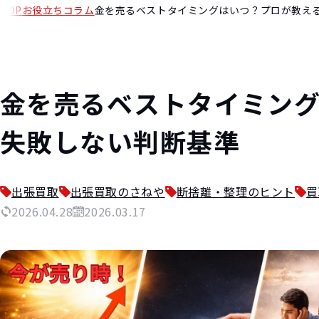
TOP
お役立ちコラム
金を売るベストタイミングはいつ？プロが教え
金を売るベストタイミン
失敗しない判断基準
出張買取
出張買取のさねや
断捨離・整理のヒント
買
2026.04.28
2026.03.17