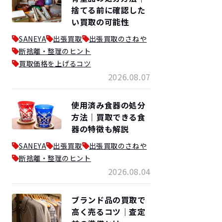
捨てる前に確認した
い買取の可能性
SANEYA
出張買取
出張買取のさねや
断捨離・整理のヒント
買取価格を上げるコツ
2026.08.07
使用済み食器の処分
方法｜買取できる食
器の特徴も解説
SANEYA
出張買取
出張買取のさねや
断捨離・整理のヒント
2026.08.04
ブランド品の買取で
高く売るコツ｜査定