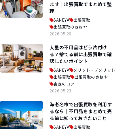
ます｜出張買取でまとめて整
理
SANEYA
出張買取
出張買取のさねや
2026.05.26
大量の不用品はどう片付け
る？捨てる前に出張買取で確
認したいポイント
SANEYA
メリット・デメリット
出張買取
出張買取のさねや
査定のコツ
2026.05.23
海老名市で出張買取を利用す
るなら｜不用品をまとめて売
る前に知っておきたいこと
SANEYA
出張買取