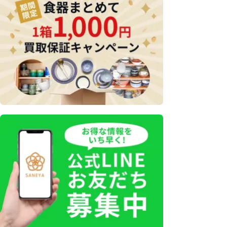
ー
ジ
送
り