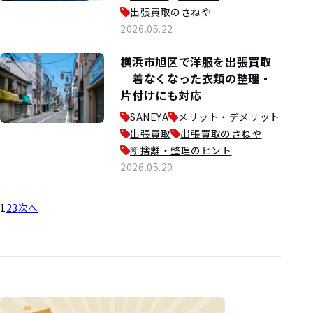
出張買取のさねや
2026.05.22
横浜市旭区で洋服を出張買取
｜着なくなった衣類の整理・
片付けにも対応
SANEYA
メリット・デメリット
出張買取
出張買取のさねや
断捨離・整理のヒント
2026.05.20
1
2
3
次へ
投
稿
の
ペ