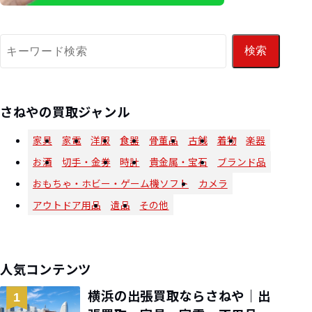
検索
さねやの買取ジャンル
家具
家電
洋服
食器
骨董品
古銭
着物
楽器
お酒
切手・金券
時計
貴金属・宝石
ブランド品
おもちゃ・ホビー・ゲーム機ソフト
カメラ
アウトドア用品
遺品
その他
人気コンテンツ
横浜の出張買取ならさねや｜出
1