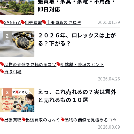
張買取・家具・家電・不用品・
即日対応
SANEYA
出張買取
出張買取のさねや
2025.01.29
２０２６年、ロレックスは上が
2
る？下がる？
品物の価値を見極めるコツ
断捨離・整理のヒント
買取相場
2026.04.26
えっ、これ売れるの？実は意外
3
と売れるもの１０選
出張買取
出張買取のさねや
品物の価値を見極めるコツ
2026.03.09