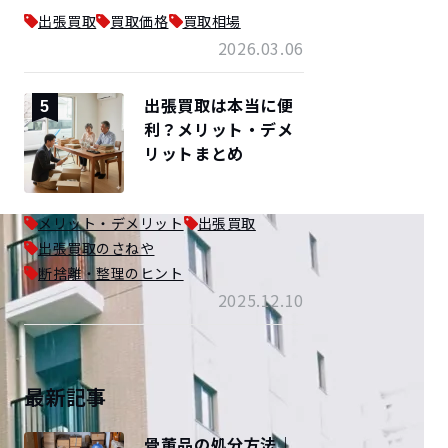
出張買取
買取価格
買取相場
2026.03.06
出張買取は本当に便
5
利？メリット・デメ
リットまとめ
メリット・デメリット
出張買取
出張買取のさねや
断捨離・整理のヒント
2025.12.10
最新記事
骨董品の処分方法｜