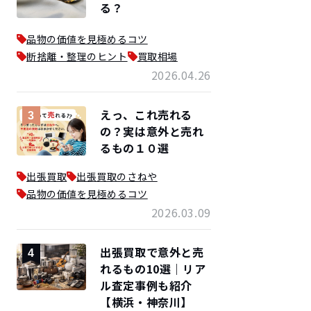
る？
品物の価値を見極めるコツ
断捨離・整理のヒント
買取相場
2026.04.26
えっ、これ売れる
3
の？実は意外と売れ
るもの１０選
出張買取
出張買取のさねや
品物の価値を見極めるコツ
2026.03.09
出張買取で意外と売
4
れるもの10選｜リア
ル査定事例も紹介
【横浜・神奈川】