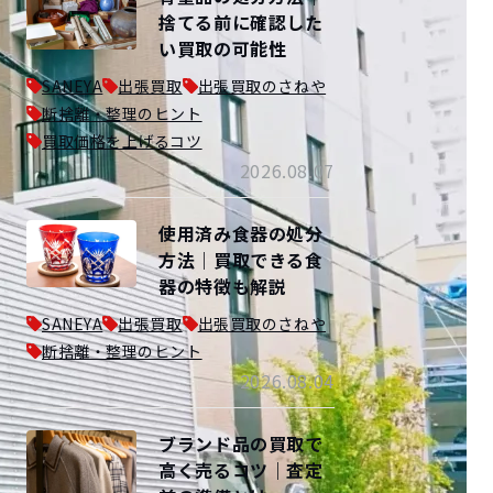
捨てる前に確認した
い買取の可能性
SANEYA
出張買取
出張買取のさねや
断捨離・整理のヒント
買取価格を上げるコツ
2026.08.07
使用済み食器の処分
方法｜買取できる食
器の特徴も解説
SANEYA
出張買取
出張買取のさねや
断捨離・整理のヒント
2026.08.04
ブランド品の買取で
高く売るコツ｜査定