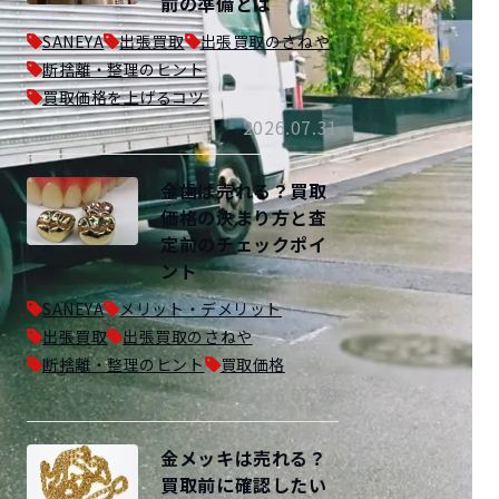
前の準備とは
SANEYA
出張買取
出張買取のさねや
断捨離・整理のヒント
買取価格を上げるコツ
2026.07.31
金歯は売れる？買取
価格の決まり方と査
定前のチェックポイ
ント
SANEYA
メリット・デメリット
出張買取
出張買取のさねや
断捨離・整理のヒント
買取価格
2026.07.29
金メッキは売れる？
買取前に確認したい