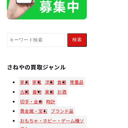
検索
さねやの買取ジャンル
家具
家電
洋服
食器
骨董品
古銭
着物
楽器
お酒
切手・金券
時計
貴金属・宝石
ブランド品
おもちゃ・ホビー・ゲーム機ソ