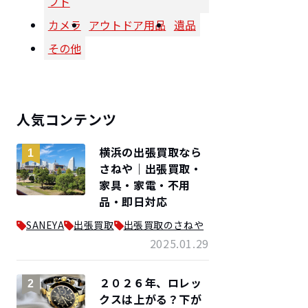
フト
カメラ
アウトドア用品
遺品
その他
人気コンテンツ
横浜の出張買取なら
1
さねや｜出張買取・
家具・家電・不用
品・即日対応
SANEYA
出張買取
出張買取のさねや
2025.01.29
２０２６年、ロレッ
2
クスは上がる？下が